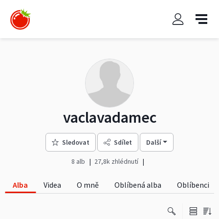
vaclavadamec
Sledovat
Sdílet
Další
8 alb
27,8k zhlédnutí
Alba
Videa
O mně
Oblíbená alba
Oblíbenci